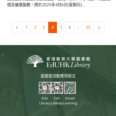
借及催還服務，將於2025年4月6日(星期日)…
1
2
3
4
5
6
...
25
圖書館流動應用程式
EdU
EdU
Smart
Library
LibMap
Learning