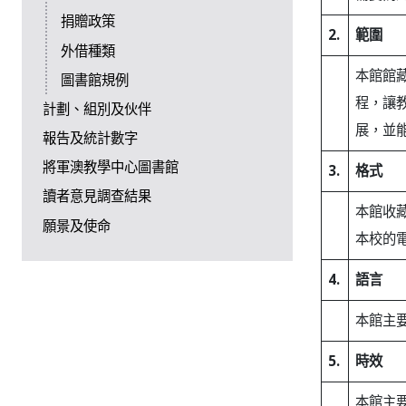
捐贈政策
2.
範圍
外借種類
本館館
圖書館規例
程，讓
計劃、組別及伙伴
展，並
報告及統計數字
將軍澳教學中心圖書館
3.
格式
讀者意見調查結果
本館收
願景及使命
本校的
4.
語言
本館主
5.
時效
本館主