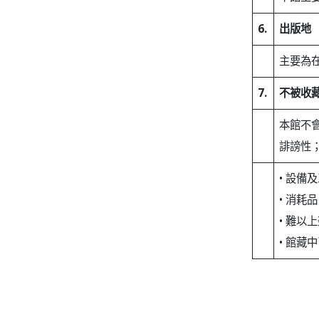
6.
出版地
主要為
7.
不被收
本館不
誹謗性
• 設備
• 消耗品
• 難以
• 館藏