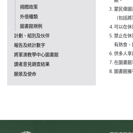
館。
捐贈政策
蒙民偉圖
外借種類
（包括將
圖書館規例
可以在休
禁止在休
計劃、組別及伙伴
有熱食、
報告及統計數字
供多人享
將軍澳教學中心圖書館
在圖書館
讀者意見調查結果
圖書館擁
願景及使命