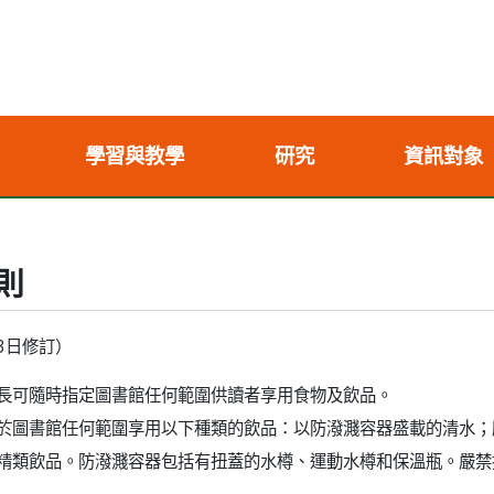
學習與教學
研究
資訊對象
則
月3日修訂）
長可隨時指定圖書館任何範圍供讀者享用食物及飲品。
於圖書館任何範圍享用以下種類的飲品：以防潑濺容器盛載的清水；
精類飲品。防潑濺容器包括有扭蓋的水樽、運動水樽和保溫瓶。嚴禁