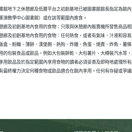
書館地下之休憩廊及低層平台之初創基地已被圖書館館長指定為館內
軍澳教學中心圖書館）或在該等範圍內進食。
憩廊及初創基地內食用的食物：只限與休憩廊內販賣機所發售商品相
憩廊及初創基地內食用的食物：任何熱食，或者有氣味、汁液和容易
飯盒、粉麵、薄餅、漢堡飽、熱狗、炸雞、魚蛋、燒賣、炸魚、薯條
用的包裝食品或飲品，例如大包裝餅乾、大包薯片、大樽裝汽水等，
享用飲品及於指定範圍內享用食物的讀者必須妥善及即時地處理所有
有最終權力決定何種食物或飲品適合在館內享用。任何有存疑或爭議