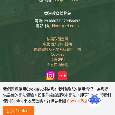
香港教育博物館
電話: 29488073 / 29486692
電郵地址:
hkme@eduhk.hk
私隱政策聲明
收集個人資料聲明
閉路電視及入閘系統資料守則
Cookies
免責聲明
圖書館內聯網
我們透過使用Cookie以評估您在我們網站的使用情況，為您提
供最佳的網站體驗。如果你繼續瀏覽本網站，即表示您接受我們
任何非教育機構必須先行取得香港教育大學圖書館批准方可連結
使用Cookie來收集數據。詳情請參閱
Cookie 政策
到圖書館網頁
接受 Cookies
版權 © 2026 香港教育大學圖書館