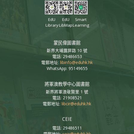
EdU
EdU
Smart
Library
LibMap
Learning
蒙民偉圖書館
新界大埔露屏路 10 號
電話: 29486653
電郵地址:
libinfo@eduhk.hk
WhatsApp: 95149655
將軍澳教學中心圖書館
新界將軍澳敬賢里 1 號
電話: 21908521
電郵地址:
libcir@eduhk.hk
CEIE
電話: 29486511
電郵地址:
ceie@eduhk.hk