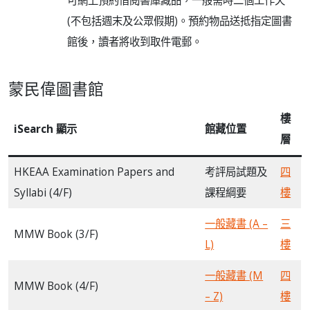
可網上預約借閱書庫藏品，一般需時二個工作天
(不包括週末及公眾假期)。預約物品送抵指定圖書
館後，讀者將收到取件電郵。
蒙民偉圖書館
樓
iSearch 顯示
館藏位置
層
HKEAA Examination Papers and
考評局試題及
四
Syllabi (4/F)
課程綱要
樓
一般藏書 (A –
三
MMW Book (3/F)
L)
樓
一般藏書 (M
四
MMW Book (4/F)
– Z)
樓