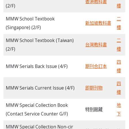
香港教科書
(2/F)
樓
MMW School Textbook
二
新加坡教科書
(Singapore) (2/F)
樓
MMW School Textbook (Taiwan)
二
台灣教科書
(2/F)
樓
四
MMW Serials Back Issue (4/F)
期刊合訂本
樓
四
MMW Serials Current Issue (4/F)
即期刊物
樓
MMW Special Collection Book
地
特別館藏
(Contact Service Counter G/F)
下
MMW Special Collection Non-cir