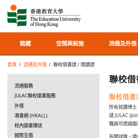
館藏
空間與設施
流通及外借
首頁
流通及外借
聯校借書證 / 閱讀證
聯校借書
流通服務
聯校借書
JULAC聯校還書服務
外借
所有就讀博士、
請 JULAC (Joi
港書網 (HKALL)
職員可透過圖
校內圖書運送
館際互借
有關詳情，請向