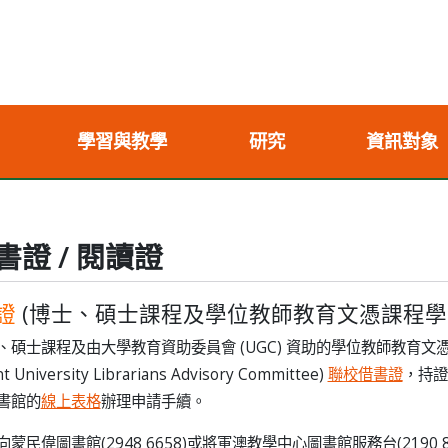
學習與教學
研究
資訊對象
證 / 閱讀證
證
(博士、碩士課程及學位教師教育文憑課程學
碩士課程及由大學教育資助委員會 (UGC) 資助的學位教師教育文憑
nt University Librarians Advisory Committee)
聯校借書證
，持證
書館的
線上表格
辦理申請手續。
蒙民偉圖書館(2948 6658)或將軍澳教學中心圖書館服務台(2190 8