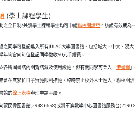
證
(學士課程學生)
助之全日制/兼讀學士課程學生均可申請
聯校閱讀證
。該證有效期為一
證之同學可登記進入所有JULAC大學圖書館，包括城大、中大、浸
學年均會向每位登記同學徵收50元手續費。
於各所圖書館內閱覽館藏及使用設施。但有關同學可登入「
港書網
」
館會在其繁忙日子實施限制措施，臨時禁止校外人士進入，聯校閱讀
書館的
線上表格
辦理申請手續。
蒙民偉圖書館(2948 6658)或將軍澳教學中心圖書館服務台(2190 8