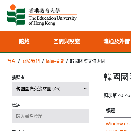
館藏
空間與設施
流通及外借
首頁
關於我們
圖書捐贈
韓國國際交流財團
韓國國
捐贈者
顯示第 40-46
標題
標題
Window on K