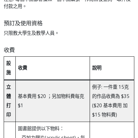
付款之用。
預訂及使用資格
只限教大學生及教學人員。
收費
設
收費
說明
施
立
例子: 一件重 15克
體
基本費用 $20 ；另加物料費每克
的作品收費為 $35
打
$1
($20 基本費用 加
印
$15 物料費)
圖書館提供以下物料：
– 亞加力膠片(acrylic sheet)，每