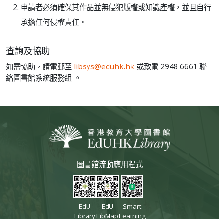
申請者必須確保其作品並無侵犯版權或知識產權，並且自行
承擔任何侵權責任。
查詢及協助
如需協助，請電郵至
libsys@eduhk.hk
或致電 2948 6661 聯
絡圖書館系統服務組 。
圖書館流動應用程式
EdU
EdU
Smart
Library
LibMap
Learning