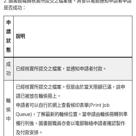
2. 圖書館職員核實所提交之檔案後，將會以電郵通知申請者申請
是否成功：
申
請
說明
狀
態
成
已經核實所提交之檔案，並通知申請者付款。
功
已經核實所提交之檔案。但是由於當天限額已滿，該申
請已被放在輪侯冊上。
輪
申請者可以自行於網上查看候印表單(Print Job
侯
Queue)，了解最新的輪候位置。當申請由輪侯冊轉到準
中
備行列後，圖書館職員亦會以電郵聯絡申請者確認製作
及付款安排。