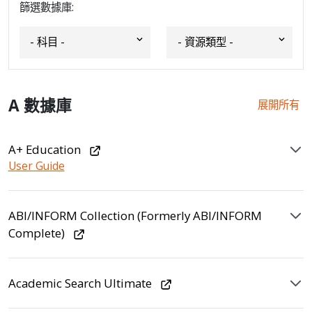
篩選數據庫:
A 數據庫
展開所有
A+ Education
User Guide
ABI/INFORM Collection (Formerly ABI/INFORM
Complete)
Academic Search Ultimate