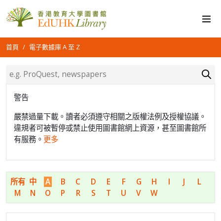
首頁
電子數據庫 A 至 Z
警告
嚴禁過量下載。讀者必須遵守相關之版權法例及授權協議。
違規者可被暫停或禁止使用圖書館網上資源，甚至圖書館所
有服務。
更多
所有
中
A
B
C
D
E
F
G
H
I
J
L
M
N
O
P
R
S
T
U
V
W