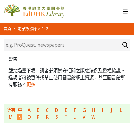
首頁
電子數據庫 A 至 Z
警告
嚴禁過量下載。讀者必須遵守相關之版權法例及授權協議。
違規者可被暫停或禁止使用圖書館網上資源，甚至圖書館所
有服務。
更多
所有
中
A
B
C
D
E
F
G
H
I
J
L
M
N
O
P
R
S
T
U
V
W