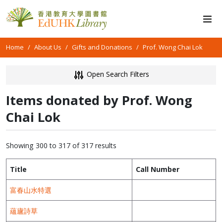
Home
About Us
Gifts and Donations
Prof. Wong Chai Lok
Open Search Filters
Items donated by Prof. Wong
Chai Lok
Showing 300 to 317 of 317 results
Title
Call Number
富春山水特選
蘊廬詩草