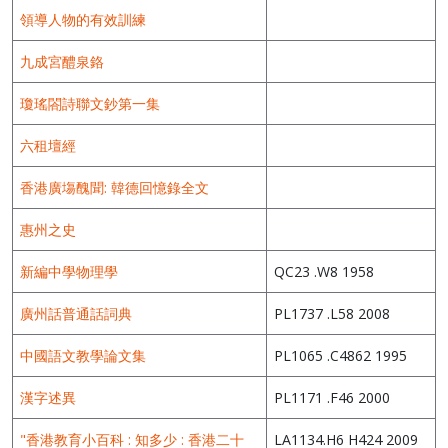
領導人物的有效訓練
九成宮醴泉鉻
瓊瑤閤詩聯文鈔第一集
六租壇經
香港廣塲醜聞: 韓德回憶錄全文
惠州之史
新編中學物理學
QC23 .W8 1958
廣州話普通話詞典
PL1737 .L58 2008
中國語文教學論文集
PL1065 .C4862 1995
漢字述異
PL1171 .F46 2000
"香港教育小百科 : 知多少 : 香港二十
LA1134.H6 H424 2009