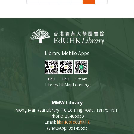
Library Mobile Apps
EdU
EdU
Smart
Library
LibMap
Learning
MMW Library
Mong Man Wai Library, 10 Lo Ping Road, Tai Po, N.T.
Phone: 29486653
Email:
libinfo@eduhk.hk
WhatsApp: 95149655