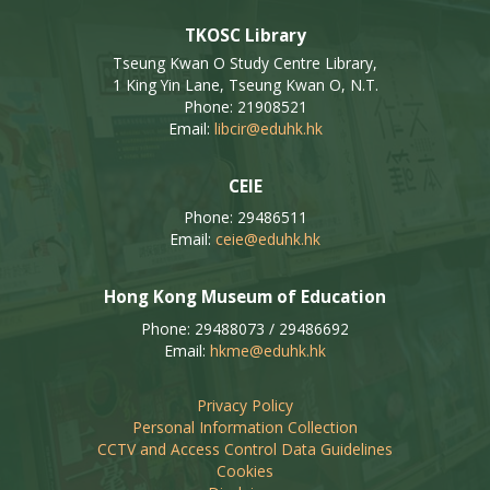
TKOSC Library
Tseung Kwan O Study Centre Library,
1 King Yin Lane, Tseung Kwan O, N.T.
Phone: 21908521
Email:
libcir@eduhk.hk
CEIE
Phone: 29486511
Email:
ceie@eduhk.hk
Hong Kong Museum of Education
Phone: 29488073 / 29486692
Email:
hkme@eduhk.hk
Privacy Policy
Personal Information Collection
CCTV and Access Control Data Guidelines
Cookies